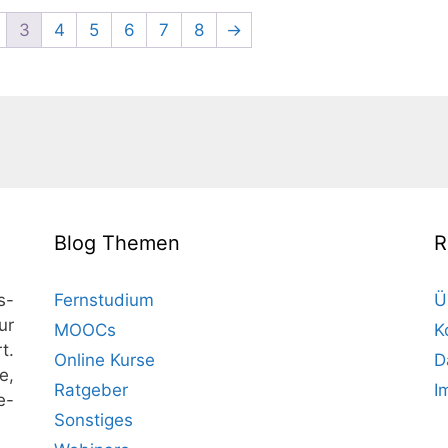
3
4
5
6
7
8
→
Blog Themen
R
s-
Fernstudium
Ü
ur
MOOCs
K
t.
Online Kurse
D
e,
Ratgeber
I
e-
Sonstiges