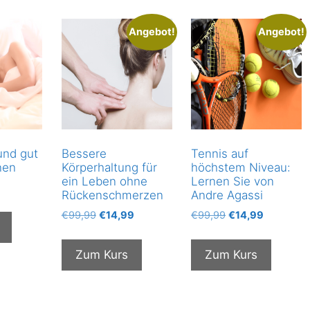
Angebot!
Angebot!
und gut
Bessere
Tennis auf
nen
Körperhaltung für
höchstem Niveau:
ein Leben ohne
Lernen Sie von
Rückenschmerzen
Andre Agassi
Ursprünglicher
Aktueller
Ursprünglicher
Aktueller
€
99,99
€
14,99
€
99,99
€
14,99
Preis
Preis
Preis
Preis
war:
ist:
war:
ist:
Zum Kurs
Zum Kurs
€99,99
€14,99.
€99,99
€14,99.