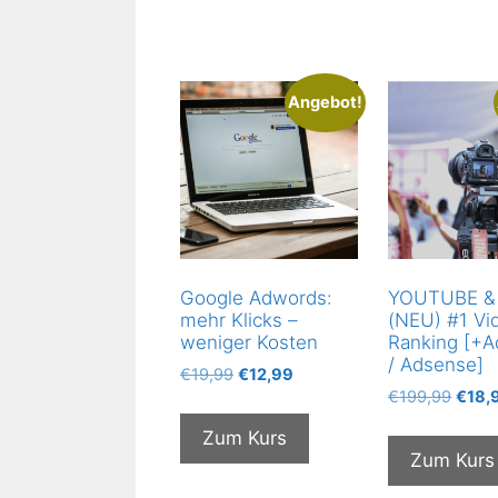
Angebot!
Google Adwords:
YOUTUBE &
mehr Klicks –
(NEU) #1 Vi
weniger Kosten
Ranking [+
/ Adsense]
Ursprünglicher
Aktueller
€
19,99
€
12,99
Urspr
Preis
Preis
€
199,99
€
18,
Preis
war:
ist:
Zum Kurs
war:
€19,99
€12,99.
Zum Kurs
€199