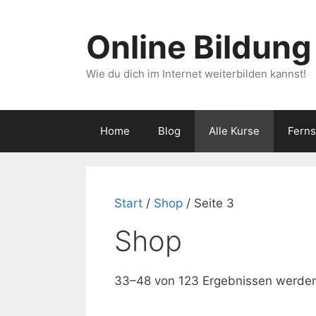
Zum
Inhalt
Online Bildung
springen
Wie du dich im Internet weiterbilden kannst!
Home
Blog
Alle Kurse
Fern
Start
/
Shop
/ Seite 3
Shop
33–48 von 123 Ergebnissen werden