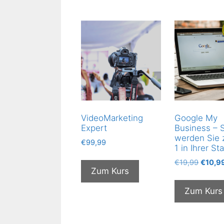
VideoMarketing
Google My
Expert
Business – 
werden Sie 
€
99,99
1 in Ihrer St
Ursprü
€
19,99
€
10,9
Zum Kurs
Preis
war:
Zum Kurs
€19,9