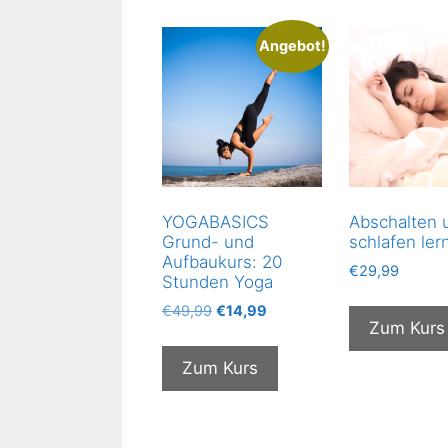
Angebot!
YOGABASICS
Abschalten 
Grund- und
schlafen ler
Aufbaukurs: 20
€
29,99
Stunden Yoga
Ursprünglicher
Aktueller
€
49,99
€
14,99
Zum Kurs
Preis
Preis
war:
ist:
Zum Kurs
€49,99
€14,99.