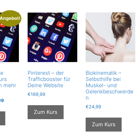
Angebot!
ve
Pinterest – der
Biokinematik –
urs
Trafficbooster für
Selbsthilfe bei
ch mehr
Deine Website
Muskel- und
Gelenkbeschwerde
€
169,99
n
ünglicher
Aktueller
99
Preis
€
24,99
Zum Kurs
ist:
,99
€14,99.
Zum Kurs