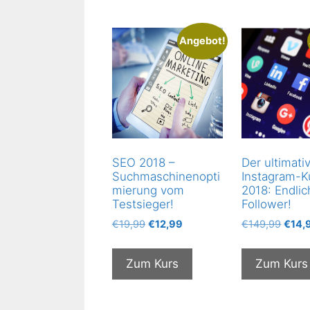
Angebot!
SEO 2018 –
Der ultimati
Suchmaschinenopti
Instagram-K
mierung vom
2018: Endli
Testsieger!
Follower!
Ursprünglicher
Aktueller
Urspr
€
19,99
€
12,99
€
149,99
€
14,
Preis
Preis
Preis
war:
ist:
war:
Zum Kurs
Zum Kurs
€19,99
€12,99.
€149