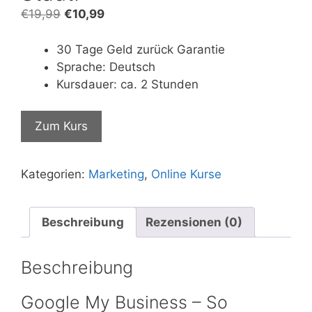
Ursprünglicher
Aktueller
€
19,99
€
10,99
Preis
Preis
war:
ist:
30 Tage Geld zurück Garantie
€19,99
€10,99.
Sprache: Deutsch
Kursdauer: ca. 2 Stunden
Zum Kurs
Kategorien:
Marketing
,
Online Kurse
Beschreibung
Rezensionen (0)
Beschreibung
Google My Business – So