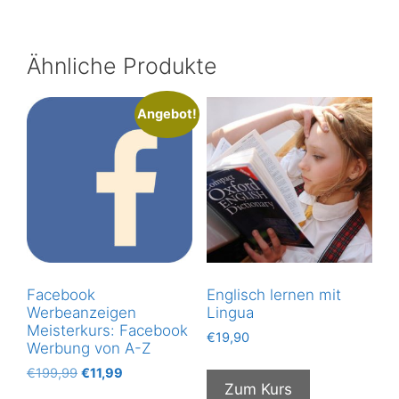
Ähnliche Produkte
Angebot!
Facebook
Englisch lernen mit
Werbeanzeigen
Lingua
Meisterkurs: Facebook
€
19,90
Werbung von A-Z
Ursprünglicher
Aktueller
€
199,99
€
11,99
Zum Kurs
Preis
Preis