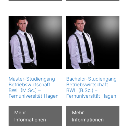
Master-Studiengang
Bachelor-Studiengang
Betriebswirtschaft
Betriebswirtschaft
BWL (M.Sc.) –
BWL (B.Sc.) –
Fernuniversität Hagen
Fernuniversität Hagen
Mehr
Mehr
Informationen
Informationen