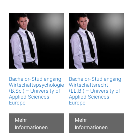
Bachelor-Studiengang
Bachelor-Studiengang
Wirtschaftspsychologie
Wirtschaftsrecht
(B.Sc.) – University of
(LL.B.) – University of
Applied Sciences
Applied Sciences
Europe
Europe
Mehr
Mehr
Informationen
Informationen