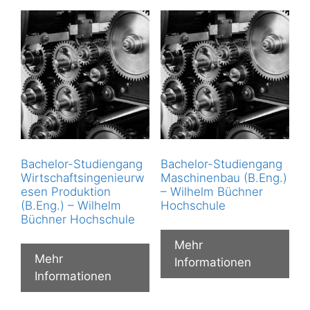
Bachelor-Studiengang
Bachelor-Studiengang
Wirtschaftsingenieurw
Maschinenbau (B.Eng.)
esen Produktion
– Wilhelm Büchner
(B.Eng.) – Wilhelm
Hochschule
Büchner Hochschule
Mehr
Mehr
Informationen
Informationen