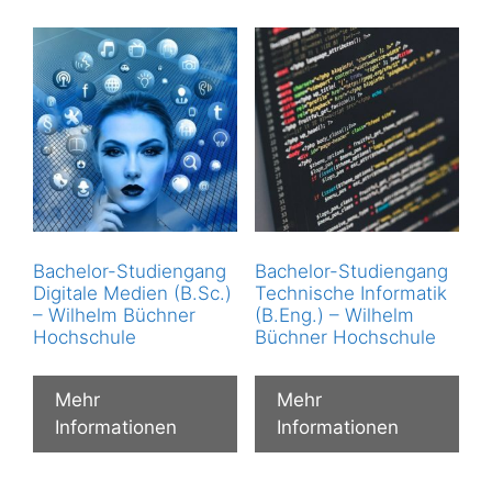
Bachelor-Studiengang
Bachelor-Studiengang
Digitale Medien (B.Sc.)
Technische Informatik
– Wilhelm Büchner
(B.Eng.) – Wilhelm
Hochschule
Büchner Hochschule
Mehr
Mehr
Informationen
Informationen