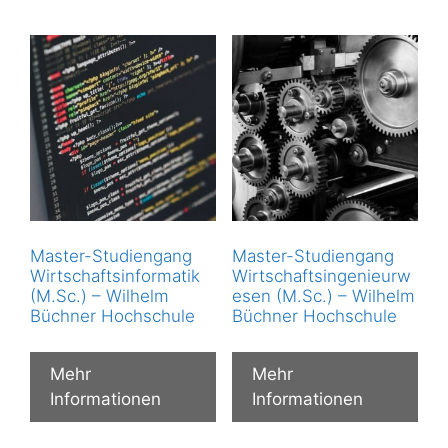
Master-Studiengang
Master-Studiengang
Wirtschaftsinformatik
Wirtschaftsingenieurw
(M.Sc.) – Wilhelm
esen (M.Sc.) – Wilhelm
Büchner Hochschule
Büchner Hochschule
Mehr
Mehr
Informationen
Informationen