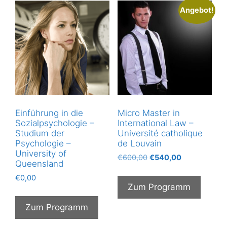
Angebot!
Einführung in die
Micro Master in
Sozialpsychologie –
International Law –
Studium der
Université catholique
Psychologie –
de Louvain
University of
Ursprünglicher
Aktueller
€
600,00
€
540,00
Queensland
Preis
Preis
€
0,00
war:
ist:
Zum Programm
€600,00
€540,00.
Zum Programm