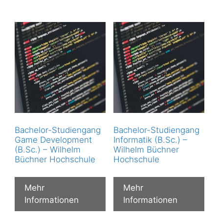
Bachelor-Studiengang
Bachelor-Studiengang
Game Development
Informatik (B.Sc.) –
(B.Sc.) – Wilhelm
Wilhelm Büchner
Büchner Hochschule
Hochschule
Mehr
Mehr
Informationen
Informationen