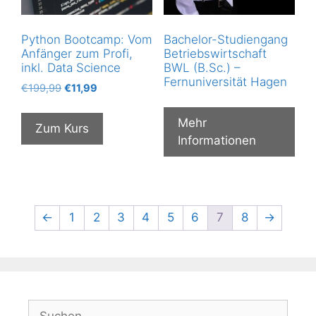
Python Bootcamp: Vom
Bachelor-Studiengang
Anfänger zum Profi,
Betriebswirtschaft
inkl. Data Science
BWL (B.Sc.) –
Fernuniversität Hagen
Ursprünglicher
Aktueller
€
199,99
€
11,99
Preis
Preis
war:
ist:
Mehr
Zum Kurs
€199,99
€11,99.
Informationen
←
1
2
3
4
5
6
7
8
→
Suchen