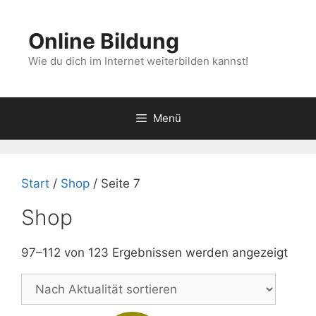
Zum
Inhalt
Online Bildung
springen
Wie du dich im Internet weiterbilden kannst!
Menü
Start
/
Shop
/ Seite 7
Shop
Nac
97–112 von 123 Ergebnissen werden angezeigt
Aktua
sorti