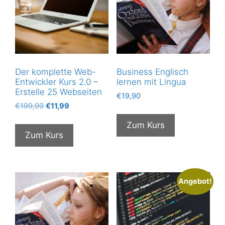
Der komplette Web-
Business Englisch
Entwickler Kurs 2.0 –
lernen mit Lingua
Erstelle 25 Webseiten
€
19,90
Ursprünglicher
Aktueller
€
199,99
€
11,99
Preis
Preis
Zum Kurs
war:
ist:
Zum Kurs
€199,99
€11,99.
Angebot!