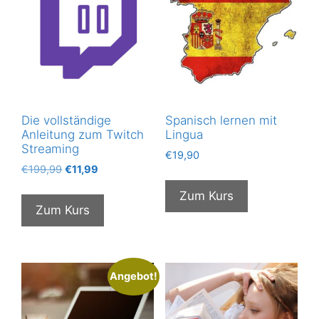
Die vollständige
Spanisch lernen mit
Anleitung zum Twitch
Lingua
Streaming
€
19,90
Ursprünglicher
Aktueller
€
199,99
€
11,99
Preis
Preis
Zum Kurs
war:
ist:
Zum Kurs
€199,99
€11,99.
Angebot!