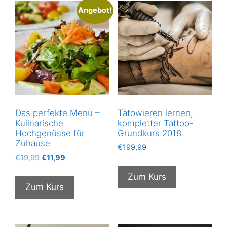
Angebot!
Das perfekte Menü –
Tätowieren lernen,
Kulinarische
kompletter Tattoo-
Hochgenüsse für
Grundkurs 2018
Zuhause
€
199,99
Ursprünglicher
Aktueller
€
19,99
€
11,99
Preis
Preis
Zum Kurs
war:
ist:
Zum Kurs
€19,99
€11,99.