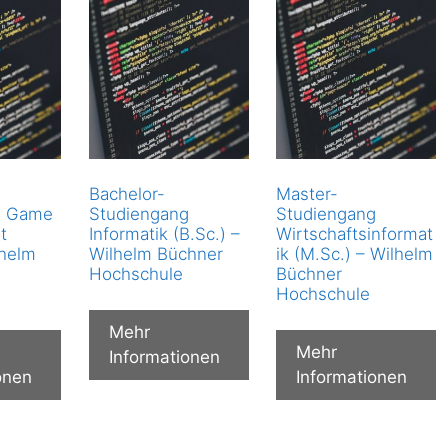
Bachelor-
Master-
g Game
Studiengang
Studiengang
t
Informatik (B.Sc.) –
Wirtschaftsinformat
lhelm
Wilhelm Büchner
ik (M.Sc.) – Wilhelm
Hochschule
Büchner
Hochschule
Mehr
Mehr
Informationen
onen
Informationen