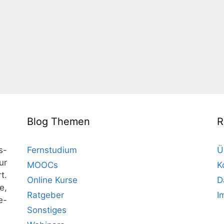
Blog Themen
R
s-
Fernstudium
Ü
ur
MOOCs
K
t.
Online Kurse
D
e,
Ratgeber
I
e-
Sonstiges