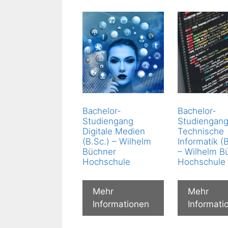
Bachelor-
Bachelor-
Studiengang
Studiengan
Digitale Medien
Technische
(B.Sc.) – Wilhelm
Informatik (
Büchner
– Wilhelm B
Hochschule
Hochschule
Mehr
Mehr
Informationen
Informati