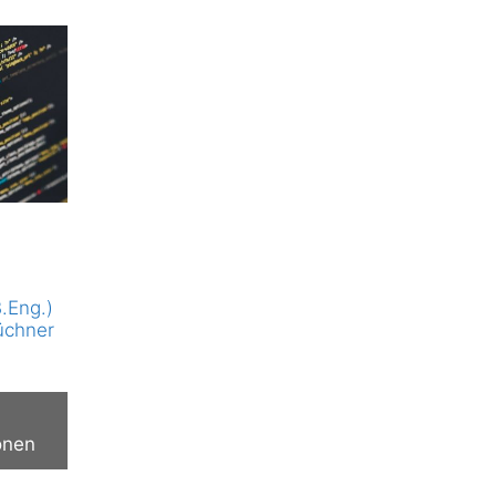
g
B.Eng.)
üchner
onen