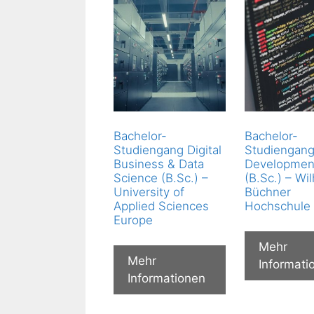
Bachelor-
Bachelor-
Studiengang Digital
Studiengan
Business & Data
Developmen
Science (B.Sc.) –
(B.Sc.) – Wi
University of
Büchner
Applied Sciences
Hochschule
Europe
Mehr
Mehr
Informati
Informationen