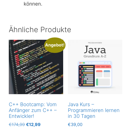
können.
Ähnliche Produkte
Angebot!
C++ Bootcamp: Vom
Java Kurs –
Anfänger zum C++ –
Programmieren lernen
Entwickler!
in 30 Tagen
Ursprünglicher
Aktueller
€
174,99
€
12,99
€
39,00
Preis
Preis