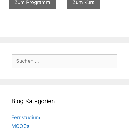
Zum Programm
Zum Kurs
€491,00
€441,90.
€124,99
€12,99.
Suchen
nach:
Blog Kategorien
Fernstudium
MOOCs