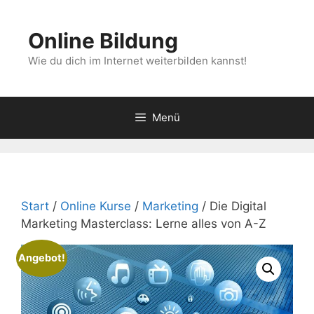
Zum
Inhalt
Online Bildung
springen
Wie du dich im Internet weiterbilden kannst!
Menü
Start
/
Online Kurse
/
Marketing
/ Die Digital
Marketing Masterclass: Lerne alles von A-Z
Angebot!