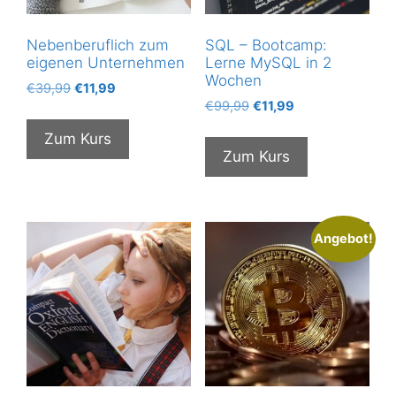
Nebenberuflich zum
SQL – Bootcamp:
eigenen Unternehmen
Lerne MySQL in 2
Wochen
Ursprünglicher
Aktueller
€
39,99
€
11,99
Ursprünglicher
Aktueller
Preis
Preis
€
99,99
€
11,99
Preis
Preis
war:
ist:
Zum Kurs
war:
ist:
€39,99
€11,99.
Zum Kurs
€99,99
€11,99.
Angebot!