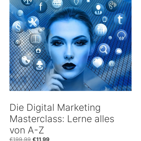
Die Digital Marketing
Masterclass: Lerne alles
von A-Z
Ursprünglicher
Aktueller
€
199,99
€
11,99