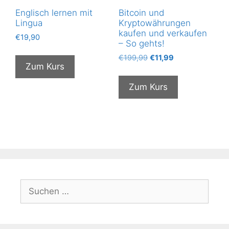
Englisch lernen mit
Bitcoin und
Lingua
Kryptowährungen
kaufen und verkaufen
€
19,90
– So gehts!
Ursprünglicher
Aktueller
€
199,99
€
11,99
Zum Kurs
Preis
Preis
war:
ist:
Zum Kurs
€199,99
€11,99.
Suchen
nach: