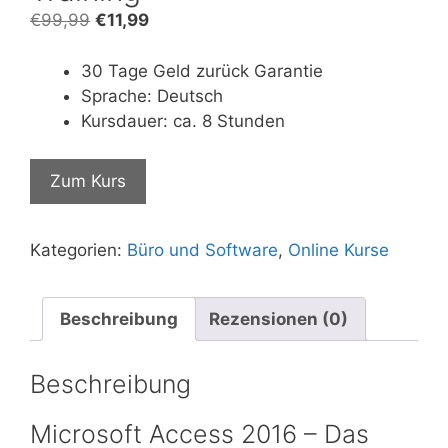
Ursprünglicher
Aktueller
€
99,99
€
11,99
Preis
Preis
war:
ist:
30 Tage Geld zurück Garantie
€99,99
€11,99.
Sprache: Deutsch
Kursdauer: ca. 8 Stunden
Zum Kurs
Kategorien:
Büro und Software
,
Online Kurse
Beschreibung
Rezensionen (0)
Beschreibung
Microsoft Access 2016 – Das