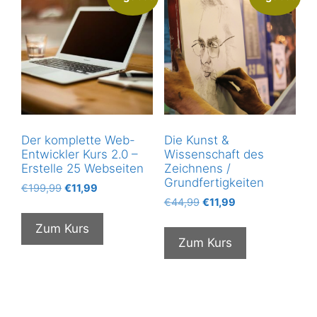
Der komplette Web-
Die Kunst &
Entwickler Kurs 2.0 –
Wissenschaft des
Erstelle 25 Webseiten
Zeichnens /
Grundfertigkeiten
Ursprünglicher
Aktueller
€
199,99
€
11,99
Ursprünglicher
Aktueller
Preis
Preis
€
44,99
€
11,99
Preis
Preis
war:
ist:
Zum Kurs
war:
ist:
€199,99
€11,99.
Zum Kurs
€44,99
€11,99.