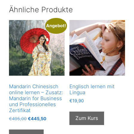
Ähnliche Produkte
Angebot!
Mandarin Chinesisch
Englisch lernen mit
online lernen – Zusatz:
Lingua
Mandarin for Business
€
19,90
und Professionelles
Zertifikat
Zum Kurs
Ursprünglicher
Aktueller
€
495,00
€
445,50
Preis
Preis
war:
ist: