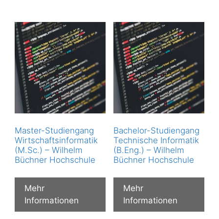
Master-Studiengang
Bachelor-Studiengang
Wirtschaftsinformatik
Technische Informatik
(M.Sc.) – Wilhelm
(B.Eng.) – Wilhelm
Büchner Hochschule
Büchner Hochschule
Mehr
Mehr
Informationen
Informationen