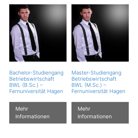
Bachelor-Studiengang
Master-Studiengang
Betriebswirtschaft
Betriebswirtschaft
BWL (B.Sc.) –
BWL (M.Sc.) –
Fernuniversität Hagen
Fernuniversität Hagen
Mehr
Mehr
Informationen
Informationen