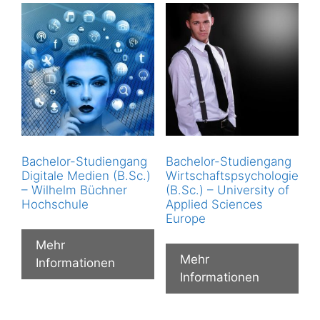
Bachelor-Studiengang
Bachelor-Studiengang
Digitale Medien (B.Sc.)
Wirtschaftspsychologie
– Wilhelm Büchner
(B.Sc.) – University of
Hochschule
Applied Sciences
Europe
Mehr
Mehr
Informationen
Informationen