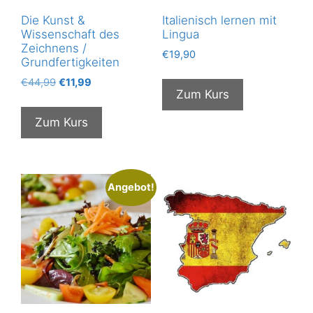
Die Kunst &
Italienisch lernen mit
Wissenschaft des
Lingua
Zeichnens /
€
19,90
Grundfertigkeiten
Ursprünglicher
Aktueller
€
44,99
€
11,99
Zum Kurs
Preis
Preis
war:
ist:
Zum Kurs
€44,99
€11,99.
Angebot!