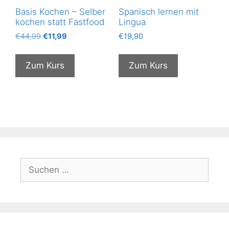
Basis Kochen – Selber
Spanisch lernen mit
kochen statt Fastfood
Lingua
Ursprünglicher
Aktueller
€
44,99
€
11,99
€
19,90
Preis
Preis
war:
ist:
Zum Kurs
Zum Kurs
€44,99
€11,99.
Suchen
nach: