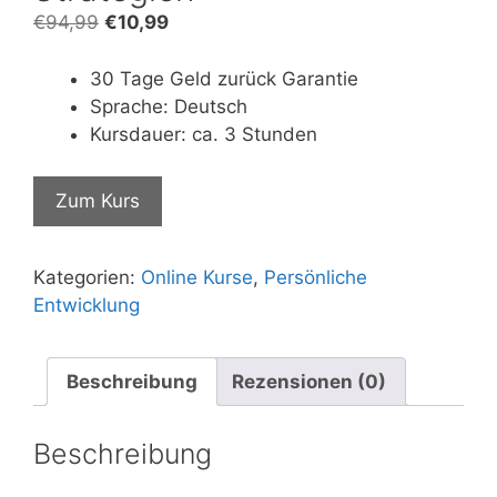
Ursprünglicher
Aktueller
€
94,99
€
10,99
Preis
Preis
war:
ist:
30 Tage Geld zurück Garantie
€94,99
€10,99.
Sprache: Deutsch
Kursdauer: ca. 3 Stunden
Zum Kurs
Kategorien:
Online Kurse
,
Persönliche
Entwicklung
Beschreibung
Rezensionen (0)
Beschreibung