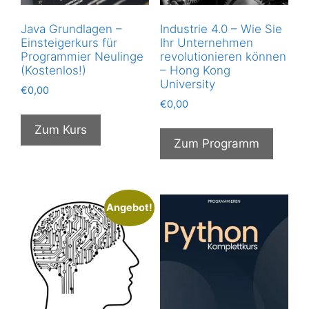
Java Grundlagen –
Industrie 4.0 – Wie Sie
Einsteigerkurs für
Ihr Unternehmen
Programmier Neulinge
revolutionieren können
(Kostenlos!)
– Hong Kong
University
€
0,00
€
0,00
Zum Kurs
Zum Programm
Angebot!