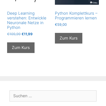
Deep Learning
Python Komplettkurs –
verstehen: Entwickle
Programmieren lernen
Neuronale Netze in
€
59,00
Python
Ursprünglicher
Aktueller
€
109,99
€
11,99
Zum Kurs
Preis
Preis
war:
ist:
Zum Kurs
€109,99
€11,99.
Suchen
nach: