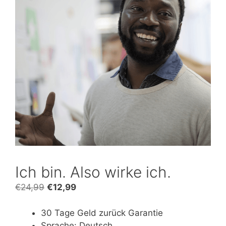
Ich bin. Also wirke ich.
Ursprünglicher
Aktueller
€
24,99
€
12,99
Preis
Preis
war:
ist:
30 Tage Geld zurück Garantie
€24,99
€12,99.
Sprache: Deutsch