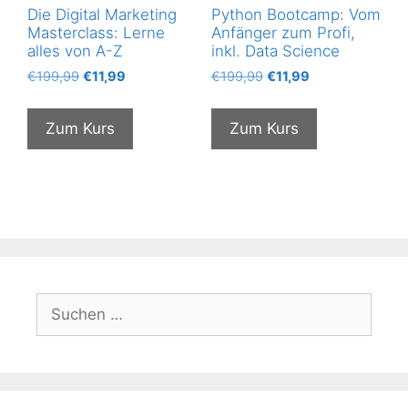
Die Digital Marketing
Python Bootcamp: Vom
Masterclass: Lerne
Anfänger zum Profi,
alles von A-Z
inkl. Data Science
Ursprünglicher
Aktueller
Ursprünglicher
Aktueller
€
199,99
€
11,99
€
199,99
€
11,99
Preis
Preis
Preis
Preis
war:
ist:
war:
ist:
Zum Kurs
Zum Kurs
€199,99
€11,99.
€199,99
€11,99.
Suchen
nach: