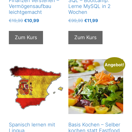
Finanzen verstehen –
SQL – Bootcamp:
Vermögensaufbau
Lerne MySQL in 2
leichtgemacht
Wochen
Ursprünglicher
Aktueller
Ursprünglicher
Aktueller
€
19,99
€
10,99
€
99,99
€
11,99
Preis
Preis
Preis
Preis
war:
ist:
war:
ist:
Zum Kurs
Zum Kurs
€19,99
€10,99.
€99,99
€11,99.
Angebot!
Spanisch lernen mit
Basis Kochen – Selber
Lingua
kochen statt Fastfood