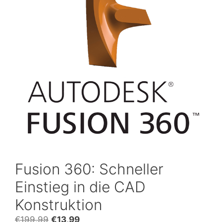
Fusion 360: Schneller
Einstieg in die CAD
Konstruktion
Ursprünglicher
Aktueller
€
199,99
€
13,99