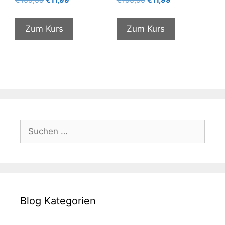
€
199,99
€
11,99
€
199,99
€
11,99
Preis
Preis
Preis
Preis
war:
ist:
war:
ist:
Zum Kurs
Zum Kurs
€199,99
€11,99.
€199,99
€11,99.
Suchen
nach:
Blog Kategorien