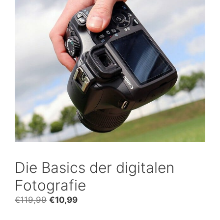
Die Basics der digitalen
Fotografie
Ursprünglicher
Aktueller
€
119,99
€
10,99
Preis
Preis