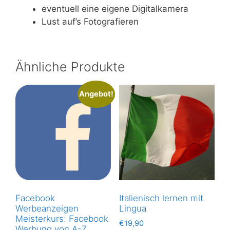
eventuell eine eigene Digitalkamera
Lust auf’s Fotografieren
Ähnliche Produkte
Angebot!
Facebook
Italienisch lernen mit
Werbeanzeigen
Lingua
Meisterkurs: Facebook
€
19,90
Werbung von A-Z