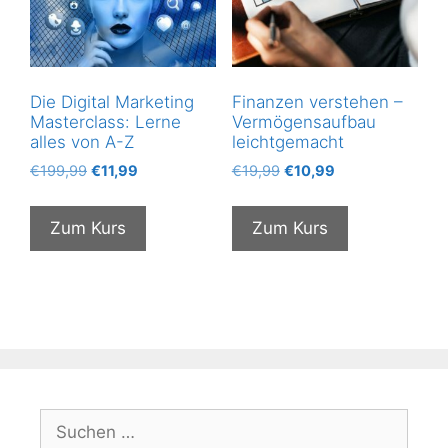
Die Digital Marketing
Finanzen verstehen –
Masterclass: Lerne
Vermögensaufbau
alles von A-Z
leichtgemacht
Ursprünglicher
Aktueller
Ursprünglicher
Aktueller
€
199,99
€
11,99
€
19,99
€
10,99
Preis
Preis
Preis
Preis
war:
ist:
war:
ist:
Zum Kurs
Zum Kurs
€199,99
€11,99.
€19,99
€10,99.
Suchen
nach: