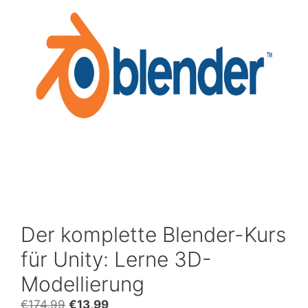
Der komplette Blender-Kurs
für Unity: Lerne 3D-
Modellierung
Ursprünglicher
Aktueller
€
174,99
€
13,99