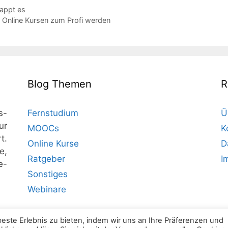
lappt es
n Online Kursen zum Profi werden
Blog Themen
R
s-
Fernstudium
Ü
ur
MOOCs
K
t.
Online Kurse
D
e,
Ratgeber
I
e-
Sonstiges
Webinare
ste Erlebnis zu bieten, indem wir uns an Ihre Präferenzen und