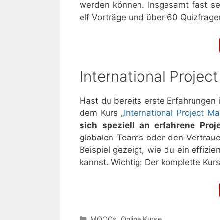
werden können. Insgesamt fast s
elf Vorträge und über 60 Quizfrage
International Projec
Hast du bereits erste Erfahrungen
dem Kurs
„International Project 
sich speziell an erfahrene Proj
globalen Teams oder den Vertraue
Beispiel gezeigt, wie du ein effiz
kannst. Wichtig: Der komplette Kur
Kategorien
MOOCs
,
Online Kurse