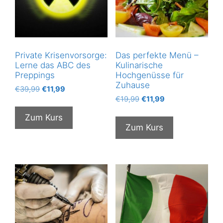
Private Krisenvorsorge:
Das perfekte Menü –
Lerne das ABC des
Kulinarische
Preppings
Hochgenüsse für
Zuhause
Ursprünglicher
Aktueller
€
39,99
€
11,99
Ursprünglicher
Aktueller
Preis
Preis
€
19,99
€
11,99
Preis
Preis
war:
ist:
Zum Kurs
war:
ist:
€39,99
€11,99.
Zum Kurs
€19,99
€11,99.