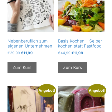
Nebenberuflich zum
Basis Kochen – Selber
eigenen Unternehmen
kochen statt Fastfood
Ursprünglicher
Aktueller
Ursprünglicher
Aktueller
€
39,99
€
11,99
€
44,99
€
11,99
Preis
Preis
Preis
Preis
war:
ist:
war:
ist:
Zum Kurs
Zum Kurs
€39,99
€11,99.
€44,99
€11,99.
Angebot!
Angebot!