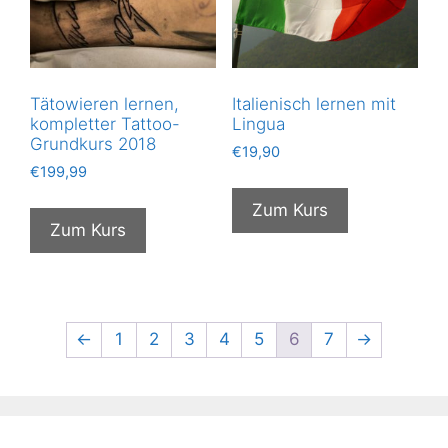
Tätowieren lernen,
Italienisch lernen mit
kompletter Tattoo-
Lingua
Grundkurs 2018
€
19,90
€
199,99
Zum Kurs
Zum Kurs
←
1
2
3
4
5
6
7
→