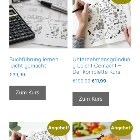
Buchführung lernen
Unternehmensgründun
leicht gemacht
g Leicht Gemacht –
Der komplette Kurs!
€
39,99
Ursprünglicher
Aktueller
€
199,99
€
11,99
Preis
Preis
Zum Kurs
war:
ist:
Zum Kurs
€199,99
€11,99.
Angebot!
Angebot!