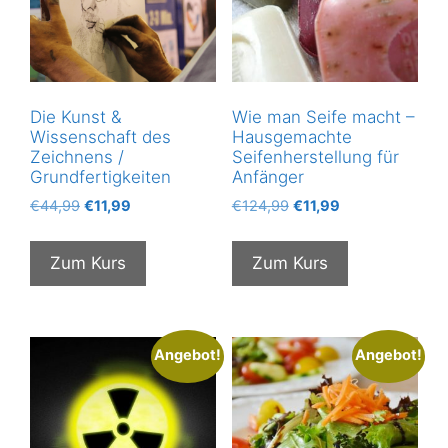
Die Kunst &
Wie man Seife macht –
Wissenschaft des
Hausgemachte
Zeichnens /
Seifenherstellung für
Grundfertigkeiten
Anfänger
Ursprünglicher
Aktueller
Ursprünglicher
Aktueller
€
44,99
€
11,99
€
124,99
€
11,99
Preis
Preis
Preis
Preis
war:
ist:
war:
ist:
Zum Kurs
Zum Kurs
€44,99
€11,99.
€124,99
€11,99.
Angebot!
Angebot!