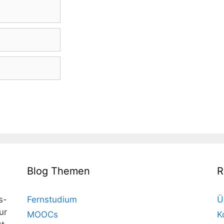
Blog Themen
R
s-
Fernstudium
Ü
ur
MOOCs
K