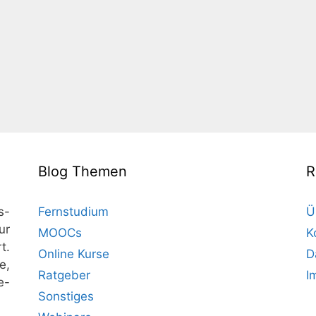
Blog Themen
R
s-
Fernstudium
Ü
ur
MOOCs
K
t.
Online Kurse
D
e,
Ratgeber
I
e-
Sonstiges