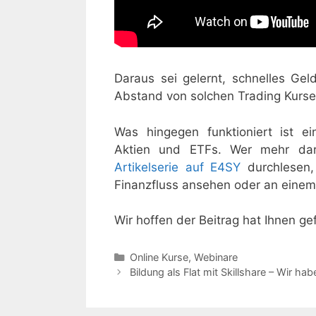
Daraus sei gelernt, schnelles Gel
Abstand von solchen Trading Kurs
Was hingegen funktioniert ist ei
Aktien und ETFs. Wer mehr dar
Artikelserie auf E4SY
durchlesen,
Finanzfluss ansehen oder an eine
Wir hoffen der Beitrag hat Ihnen ge
Kategorien
Online Kurse
,
Webinare
Bildung als Flat mit Skillshare – Wir ha