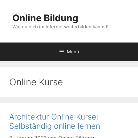
Zum
Inhalt
Online Bildung
springen
Wie du dich im Internet weiterbilden kannst!
Menü
Online Kurse
Architektur Online Kurse:
Selbständig online lernen
9. Januar 2021
von
Online Bildung