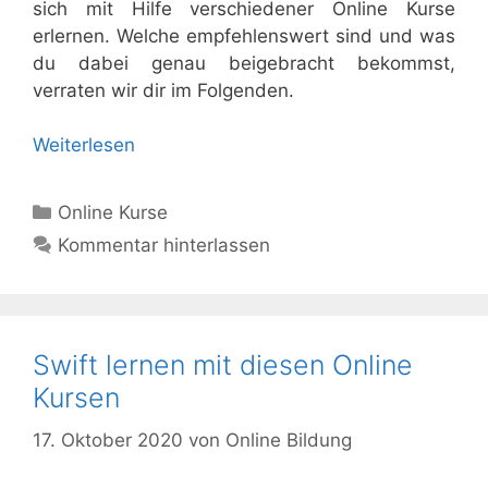
sich mit Hilfe verschiedener Online Kurse
erlernen. Welche empfehlenswert sind und was
du dabei genau beigebracht bekommst,
verraten wir dir im Folgenden.
Weiterlesen
Kategorien
Online Kurse
Kommentar hinterlassen
Swift lernen mit diesen Online
Kursen
17. Oktober 2020
von
Online Bildung