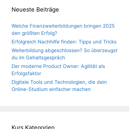
Neueste Beiträge
Welche Finanzweiterbildungen bringen 2025
den größten Erfolg?
Erfolgreich Nachhilfe finden: Tipps und Tricks
Weiterbildung abgeschlossen? So überzeugst
du im Gehaltsgespräch
Der moderne Product Owner: Agilität als
Erfolgsfaktor
Digitale Tools und Technologien, die dein
Online-Studium einfacher machen
Kurs Kategorien