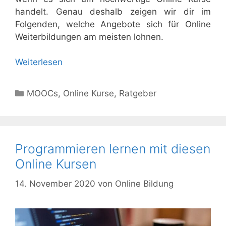
handelt. Genau deshalb zeigen wir dir im
Folgenden, welche Angebote sich für Online
Weiterbildungen am meisten lohnen.
Weiterlesen
Kategorien
MOOCs
,
Online Kurse
,
Ratgeber
Programmieren lernen mit diesen
Online Kursen
14. November 2020
von
Online Bildung