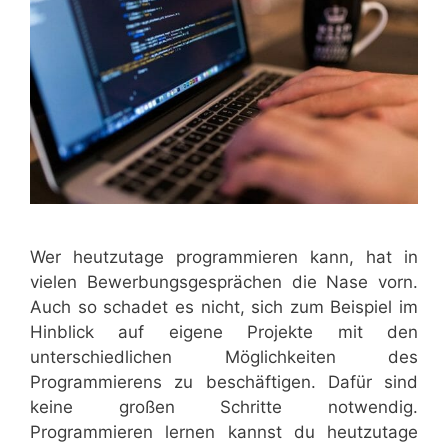
Wer heutzutage programmieren kann, hat in
vielen Bewerbungsgesprächen die Nase vorn.
Auch so schadet es nicht, sich zum Beispiel im
Hinblick auf eigene Projekte mit den
unterschiedlichen Möglichkeiten des
Programmierens zu beschäftigen. Dafür sind
keine großen Schritte notwendig.
Programmieren lernen kannst du heutzutage