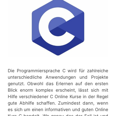
Die Programmiersprache C wird für zahlreiche
unterschiedliche Anwendungen und Projekte
genutzt. Obwohl das Erlernen auf den ersten
Blick enorm komplex erscheint, lässt sich mit
Hilfe verschiedener C Online Kurse in der Regel
gute Abhilfe schaffen. Zumindest dann, wenn
es sich um einen informativen und guten Online