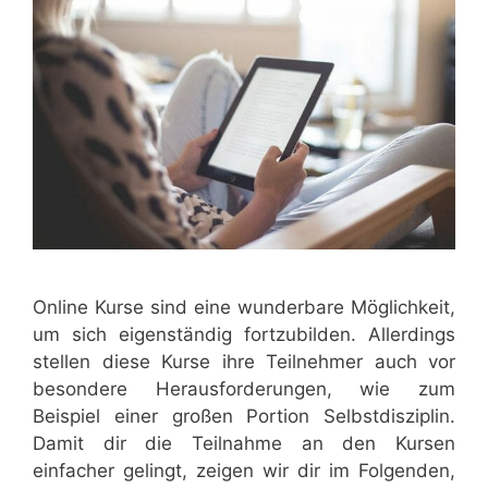
Online Kurse sind eine wunderbare Möglichkeit,
um sich eigenständig fortzubilden. Allerdings
stellen diese Kurse ihre Teilnehmer auch vor
besondere Herausforderungen, wie zum
Beispiel einer großen Portion Selbstdisziplin.
Damit dir die Teilnahme an den Kursen
einfacher gelingt, zeigen wir dir im Folgenden,