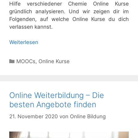
Hilfe verschiedener Chemie Online Kurse
gründlich analysieren. Und wir zeigen dir im
Folgenden, auf welche Online Kurse du dich
verlassen kannst.
Weiterlesen
Kategorien
MOOCs
,
Online Kurse
Online Weiterbildung – Die
besten Angebote finden
21. November 2020
von
Online Bildung