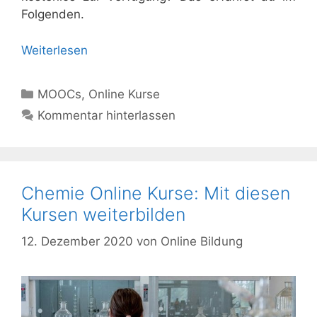
Folgenden.
Weiterlesen
Kategorien
MOOCs
,
Online Kurse
Kommentar hinterlassen
Chemie Online Kurse: Mit diesen
Kursen weiterbilden
12. Dezember 2020
von
Online Bildung