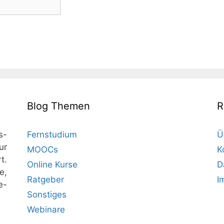
Blog Themen
R
s-
Fernstudium
Ü
ur
MOOCs
K
t.
Online Kurse
D
e,
Ratgeber
I
e-
Sonstiges
Webinare