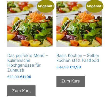
Angebot!
Angebot!
Das perfekte Menü –
Basis Kochen – Selber
Kulinarische
kochen statt Fastfood
Hochgenüsse für
Ursprünglicher
Aktueller
€
44,99
€
11,99
Zuhause
Preis
Preis
Ursprünglicher
Aktueller
€
19,99
€
11,99
war:
ist:
Zum Kurs
Preis
Preis
€44,99
€11,99.
war:
ist:
Zum Kurs
€19,99
€11,99.