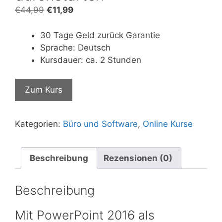
Ursprünglicher
Aktueller
€
44,99
€
11,99
Preis
Preis
war:
ist:
30 Tage Geld zurück Garantie
€44,99
€11,99.
Sprache: Deutsch
Kursdauer: ca. 2 Stunden
Zum Kurs
Kategorien:
Büro und Software
,
Online Kurse
Beschreibung
Rezensionen (0)
Beschreibung
Mit PowerPoint 2016 als