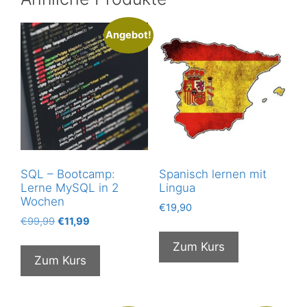
Angebot!
SQL – Bootcamp:
Spanisch lernen mit
Lerne MySQL in 2
Lingua
Wochen
€
19,90
Ursprünglicher
Aktueller
€
99,99
€
11,99
Preis
Preis
Zum Kurs
war:
ist:
Zum Kurs
€99,99
€11,99.