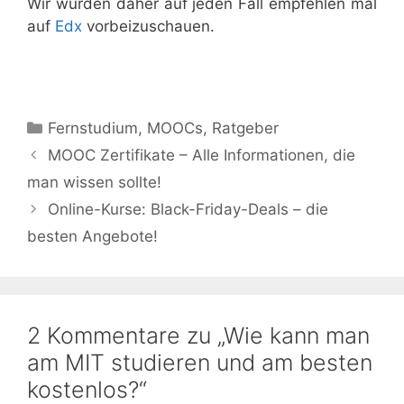
Wir würden daher auf jeden Fall empfehlen mal
auf
Edx
vorbeizuschauen.
Kategorien
Fernstudium
,
MOOCs
,
Ratgeber
MOOC Zertifikate – Alle Informationen, die
man wissen sollte!
Online-Kurse: Black-Friday-Deals – die
besten Angebote!
2 Kommentare zu „Wie kann man
am MIT studieren und am besten
kostenlos?“