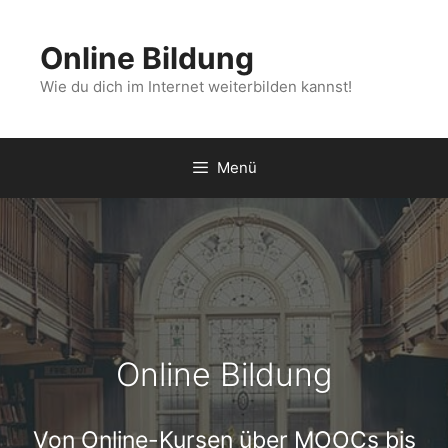
Zum
Inhalt
Online Bildung
springen
Wie du dich im Internet weiterbilden kannst!
Menü
Online Bildung
Von Online-Kursen über MOOCs bis