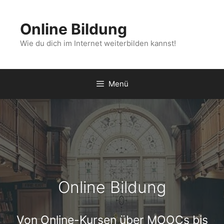
Zum
Inhalt
Online Bildung
springen
Wie du dich im Internet weiterbilden kannst!
Menü
Online Bildung
Von Online-Kursen über MOOCs bis