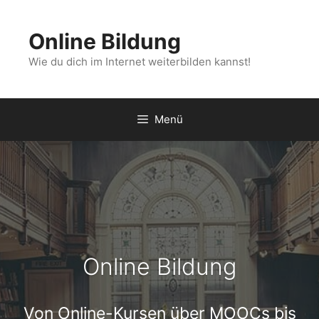
Zum
Inhalt
Online Bildung
springen
Wie du dich im Internet weiterbilden kannst!
Menü
Online Bildung
Von Online-Kursen über MOOCs bis